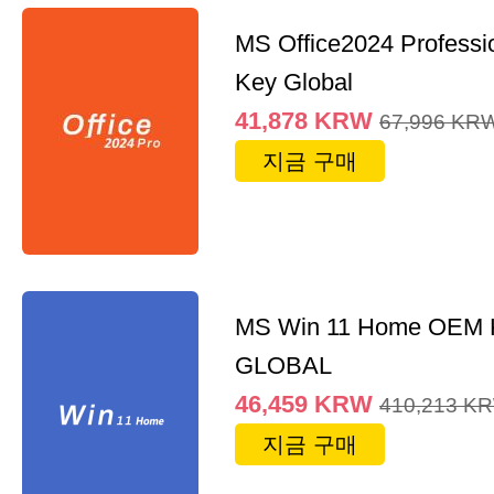
MS Office2024 Professi
Key Global
41,878
KRW
67,996
KR
지금 구매
MS Win 11 Home OEM
GLOBAL
46,459
KRW
410,213
K
지금 구매