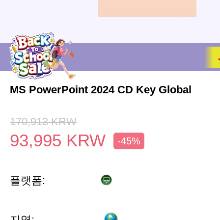
MS PowerPoint 2024 CD Key Global
170,913
KRW
93,995
KRW
-45%
플랫폼:
지역: