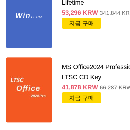
Lifetime
53,296
KRW
341,844
K
지금 구매
MS Office2024 Professi
LTSC CD Key
41,878
KRW
66,287
KR
지금 구매