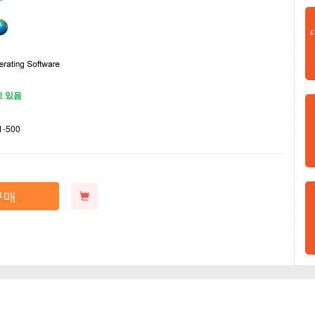
고 있음
1-500
구매