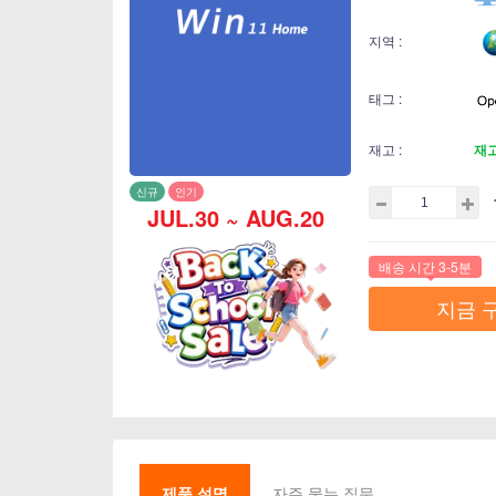
지역 :
태그 :
재고 :
재
신규
인기
JUL.30 ~ AUG.20
배송 시간 3-5분
지금 
제품 설명
자주 묻는 질문