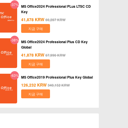
-37%
MS Office2024 Professional PLus LTSC CD
Key
41,878
KRW
66,287
KRW
지금 구매
-38%
MS Office2024 Professional Plus CD Key
Global
41,878
KRW
67,996
KRW
지금 구매
-63%
MS Office2019 Professional Plus Key Global
126,232
KRW
340,152
KRW
지금 구매