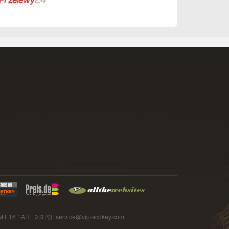
 E16 1AH 이메일: service@vip-scdkey.com