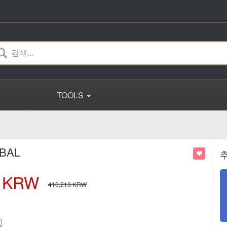
TOOLS
OBAL
KRW
410,213
KRW