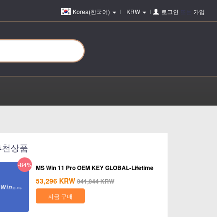
Korea(한국어)
KRW
로그인
또는
가입
추천상품
-84%
MS Win 11 Pro OEM KEY GLOBAL-Lifetime
53,296
KRW
341,844
KRW
지금 구매