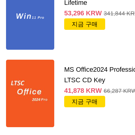
Lifetime
53,296
KRW
341,844
K
지금 구매
MS Office2024 Professi
LTSC CD Key
41,878
KRW
66,287
KR
지금 구매