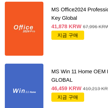
MS Office2024 Professi
Key Global
41,878
KRW
67,996
KR
지금 구매
MS Win 11 Home OEM
GLOBAL
46,459
KRW
410,213
K
지금 구매