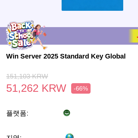
Win Server 2025 Standard Key Global
151,103
KRW
51,262
KRW
-66%
플랫폼:
지역: