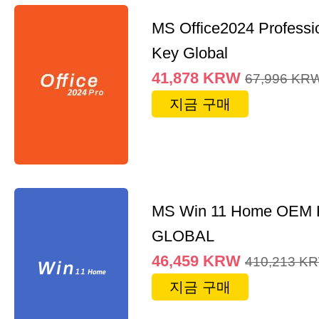
MS Office2024 Professi
Key Global
41,878
KRW
67,996
KR
지금 구매
MS Win 11 Home OEM
GLOBAL
46,459
KRW
410,213
K
지금 구매