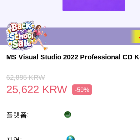
MS Visual Studio 2022 Professional CD K
62,885
KRW
25,622
KRW
-59%
플랫폼:
지역: