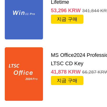
Lifetime
53,296
KRW
341,844
K
지금 구매
MS Office2024 Professi
LTSC CD Key
41,878
KRW
66,287
KR
지금 구매