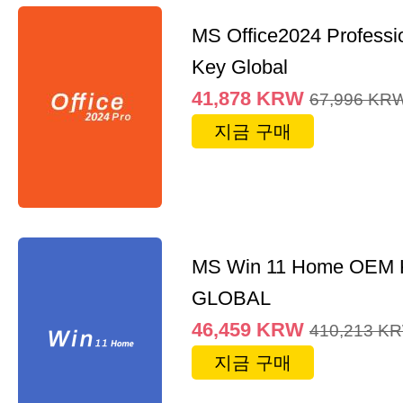
MS Office2024 Professi
Key Global
41,878
KRW
67,996
KR
지금 구매
MS Win 11 Home OEM
GLOBAL
46,459
KRW
410,213
K
지금 구매