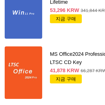
Lifetime
53,296
KRW
341,844
K
지금 구매
MS Office2024 Professi
LTSC CD Key
41,878
KRW
66,287
KR
지금 구매