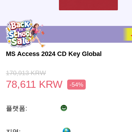
MS Access 2024 CD Key Global
170,913
KRW
78,611
KRW
-54%
플랫폼:
지역: