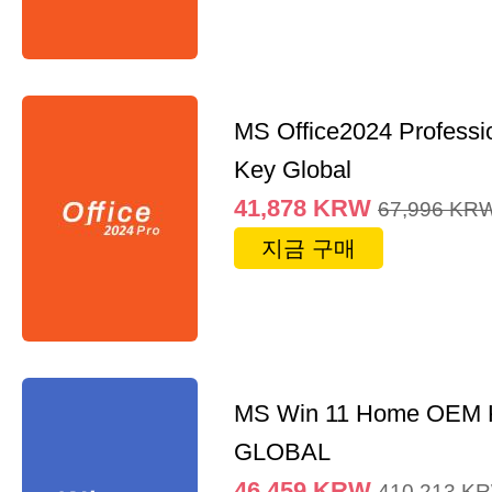
MS Office2024 Professi
Key Global
41,878
KRW
67,996
KR
지금 구매
MS Win 11 Home OEM
GLOBAL
46,459
KRW
410,213
K