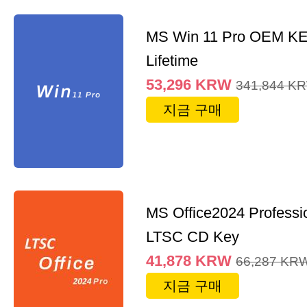
MS Win 11 Pro OEM K
Lifetime
53,296
KRW
341,844
K
지금 구매
MS Office2024 Professi
LTSC CD Key
41,878
KRW
66,287
KR
지금 구매