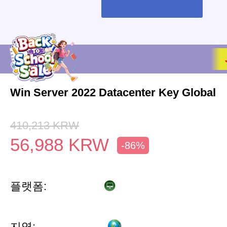
Win Server 2022 Datacenter Key Global
410,213
KRW
56,988
KRW
-86%
플랫폼:
지역: