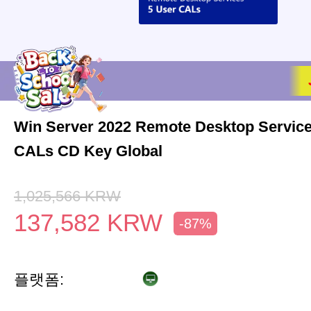
Win Server 2022 Remote Desktop Service
CALs CD Key Global
1,025,566
KRW
137,582
KRW
-87%
플랫폼: