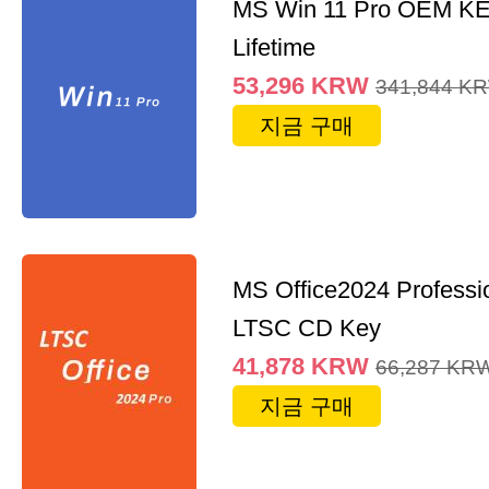
MS Win 11 Pro OEM K
Lifetime
53,296
KRW
341,844
K
지금 구매
MS Office2024 Professi
LTSC CD Key
41,878
KRW
66,287
KR
지금 구매