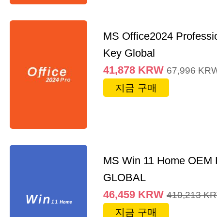
MS Office2024 Professi
Key Global
41,878
KRW
67,996
KR
지금 구매
MS Win 11 Home OEM
GLOBAL
46,459
KRW
410,213
K
지금 구매