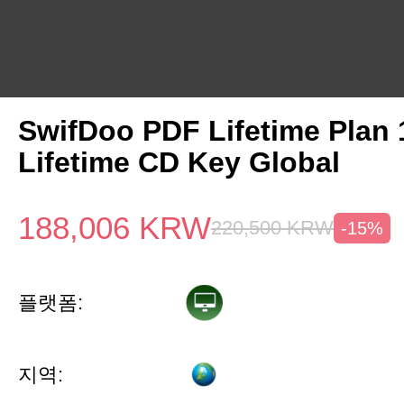
SwifDoo PDF Lifetime Plan
Lifetime CD Key Global
188,006
KRW
220,500
KRW
-15%
플랫폼:
지역: