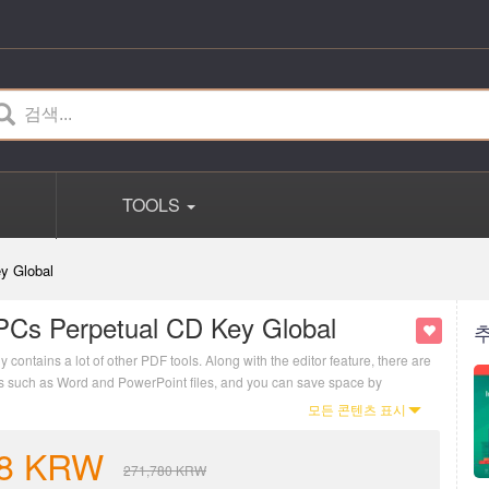
TOOLS
y Global
PCs Perpetual CD Key Global
contains a lot of other PDF tools. Along with the editor feature, there are
ats such as Word and PowerPoint files, and you can save space by
모든 콘텐츠 표시
8
KRW
271,780
KRW