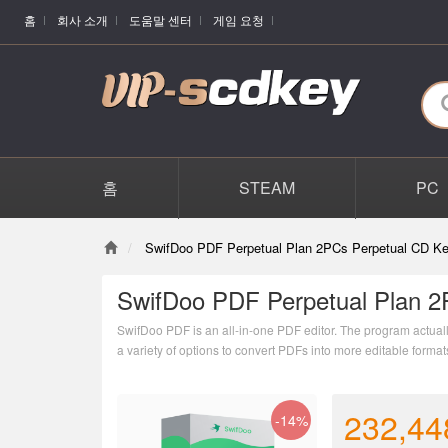
홈
회사 소개
도움말 센터
게임 요청
홈
STEAM
PC
SwifDoo PDF Perpetual Plan 2PCs Perpetual CD Ke
SwifDoo PDF Perpetual Plan 2
SwifDoo PDF is an all-in-one PDF editor. The program actually 
a variety of options to convert PDFs into more editable form
combining individual PDF documents into one file.
232,44
-14%