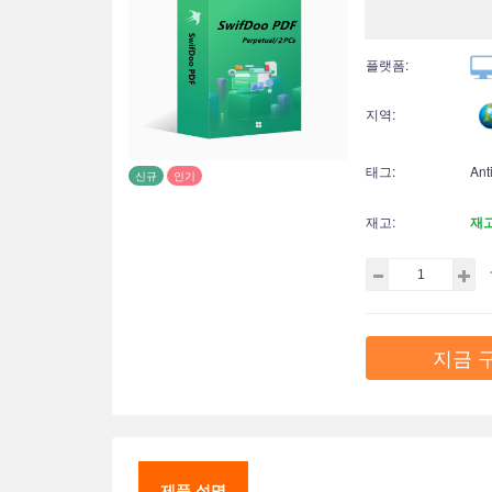
플랫폼:
지역:
태그:
Ant
신규
인기
재고:
재
지금 
제품 설명