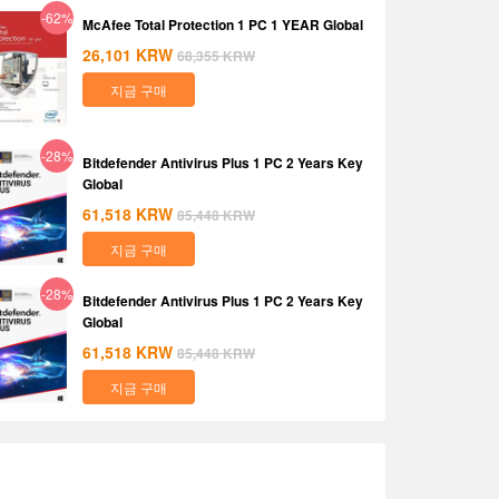
-62%
McAfee Total Protection 1 PC 1 YEAR Global
26,101
KRW
68,355
KRW
지금 구매
-28%
Bitdefender Antivirus Plus 1 PC 2 Years Key
Global
61,518
KRW
85,448
KRW
지금 구매
-28%
Bitdefender Antivirus Plus 1 PC 2 Years Key
Global
61,518
KRW
85,448
KRW
지금 구매