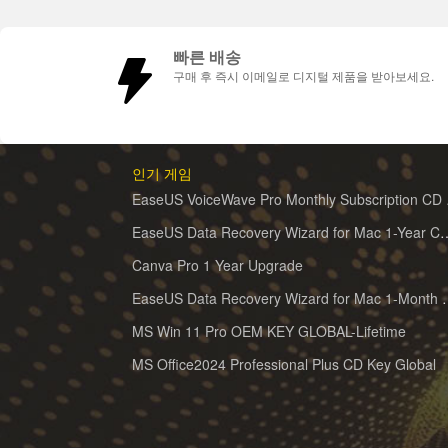
빠른 배송
구매 후 즉시 이메일로 디지털 제품을 받아보세요.
인기 게임
EaseUS 
EaseUS Data Recovery Wizard for 
Canva Pro 1 Year Upgrade
EaseUS Data Recovery Wiz
MS Win 11 Pro OEM KEY GLOBAL-Lifetime
MS Office2024 Professional Plus CD Key Global